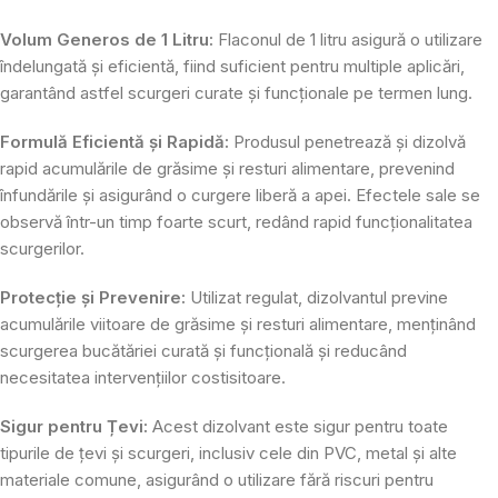
Volum Generos de 1 Litru:
Flaconul de 1 litru asigură o utilizare
îndelungată și eficientă, fiind suficient pentru multiple aplicări,
garantând astfel scurgeri curate și funcționale pe termen lung.
Formulă Eficientă și Rapidă:
Produsul penetrează și dizolvă
rapid acumulările de grăsime și resturi alimentare, prevenind
înfundările și asigurând o curgere liberă a apei. Efectele sale se
observă într-un timp foarte scurt, redând rapid funcționalitatea
scurgerilor.
Protecție și Prevenire:
Utilizat regulat, dizolvantul previne
acumulările viitoare de grăsime și resturi alimentare, menținând
scurgerea bucătăriei curată și funcțională și reducând
necesitatea intervențiilor costisitoare.
Sigur pentru Țevi:
Acest dizolvant este sigur pentru toate
tipurile de țevi și scurgeri, inclusiv cele din PVC, metal și alte
materiale comune, asigurând o utilizare fără riscuri pentru