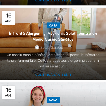
CONTINUĂ SĂ CITEȘTI
16
AUG.
CASA
Înfruntă Alergenii și Acarienii: Soluții pentru un
Mediu Casnic Sănătos
0
Betuel.saracut
Un mediu casnic sănătos este esențial pentru bunăstarea
ta și a familiei tale. Cu toate acestea, alergenii și acarienii
pot să se ascun...
CONTINUĂ SĂ CITEȘTI
16
AUG.
CASA