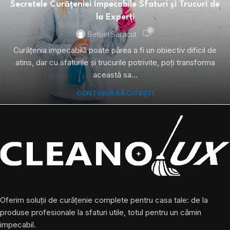
Secretele Curățeniei Impecabile Sfaturi și Trucuri de
la Experți
0
Betuel.saracut
Curățenia impecabilă poate părea a fi un obiectiv dificil de
atins, dar cu sfaturile și trucurile potrivite, poți transforma
această sa...
CONTINUĂ SĂ CITEȘTI
Oferim soluții de curățenie complete pentru casa tale: de la
produse profesionale la sfaturi utile, totul pentru un cămin
impecabil.